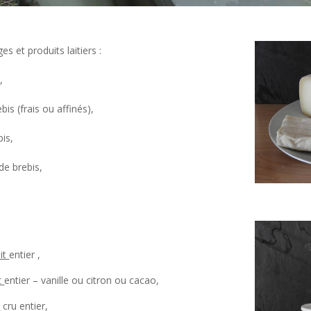
 et produits laitiers :
,
bis (frais ou affinés),
bis,
 de brebis,
ait
entier ,
it
entier – vanille ou citron ou cacao,
t
cru entier,