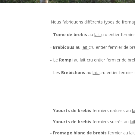
Nous fabriquons différents types de fromages
–
Tome de brebis
au
lait
cru entier fermier
–
Brebicous
au
lait
cru entier fermier de bre
– Le
Rompi
au
lait
cru entier fermier de bre
– Les
Brebichons
au
lait
cru entier fermier
–
Yaourts de brebis
fermiers natures au
l
–
Yaourts de brebis
fermiers sucrés au
la
–
Fromage blanc de brebis
fermier au
lai